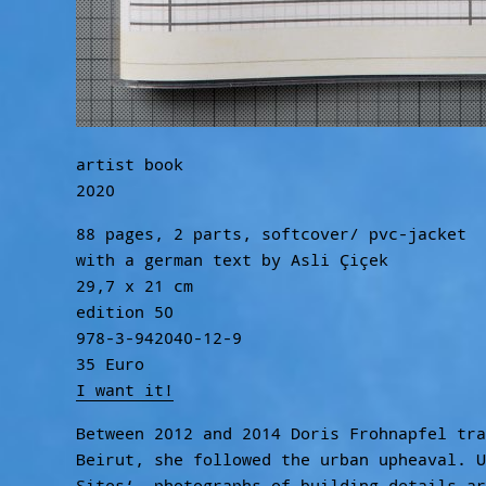
artist book
2020
88 pages, 2 parts, softcover/ pvc-jacket
with a german text by Asli Çiçek
29,7 x 21 cm
edition 50
978-3-942040-12-9
35 Euro
I want it!
Between 2012 and 2014 Doris Frohnapfel tra
Beirut, she followed the urban upheaval. U
Sites‘, photographs of building details ar