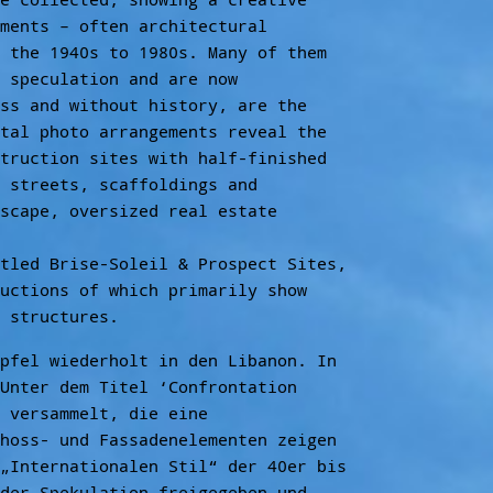
ments – often architectural
 the 1940s to 1980s. Many of them
 speculation and are now
ss and without history, are the
tal photo arrangements reveal the
truction sites with half-finished
 streets, scaffoldings and
scape, oversized real estate
tled Brise-Soleil & Prospect Sites,
uctions of which primarily show
 structures.
pfel wiederholt in den Libanon. In
Unter dem Titel ‘Confrontation
 versammelt, die eine
hoss- und Fassadenelementen zeigen
„Internationalen Stil“ der 40er bis
der Spekulation freigegeben und