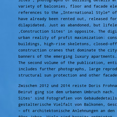
variety of balconies, floor and facade ele
references to the „International Style“ of
have already been rented out, released for
dilapidated. Just as abandoned, but lifele
‚Construction Sites‘ in opposite. The digi
urban reality of profit maximization: cons
buildings, high-rise skeletons, closed-off
construction cranes that dominate the city
banners of the emerging luxury apartments.
The second volume of the publication, enti
includes further photographs, large reprod
structural sun protection and other facade
Zwischen 2012 und 2014 reiste Doris Frohna
Beirut ging sie dem urbanen Umbruch nach. 
Sites’ sind Fotografien von Gebäudedetails
gestalterische Vielfalt von Balkonen, Gesc
– oft architektonische Anlehnungen an den 
80er Jahre. Viele sind bereits entmietet, 